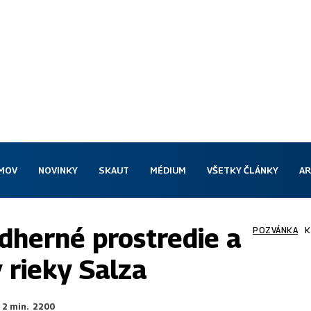
MOV
NOVINKY
SKAUT
MÉDIUM
VŠETKY ČLÁNKY
AR
ádherné prostredie a
POZVÁNKA
K
 rieky Salza
2
min.
2200