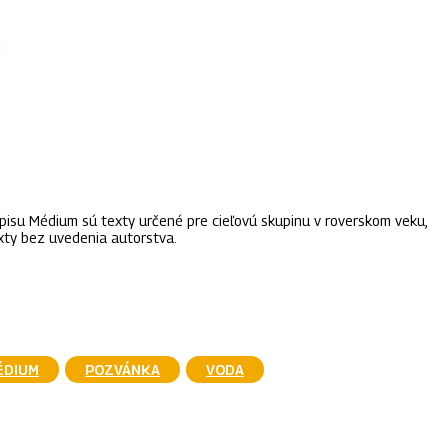
m
SAPP
isu Médium sú texty určené pre cieľovú skupinu v roverskom veku,
exty bez uvedenia autorstva.
ÉDIUM
POZVÁNKA
VODA