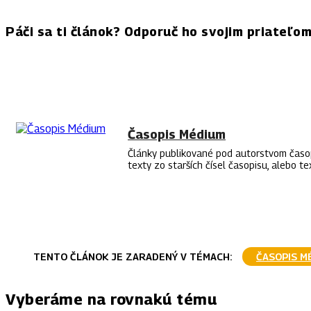
Páči sa ti článok? Odporuč ho svojim priateľo
FACEBOOK
TWITTER
PINTEREST
WHAT
Časopis Médium
Články publikované pod autorstvom časop
texty zo starších čísel časopisu, alebo t
TENTO ČLÁNOK JE ZARADENÝ V TÉMACH:
ČASOPIS M
Vyberáme na rovnakú tému