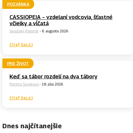
POZVÁNKA
CASSIOPEIA – vzdelaní vodcovia, šťastné
včielky a vĺčatá
Skautský Reportér
-
6. augusta 2026
ČÍTAŤ ĎALEJ
PRE ŽIVOT
Keď sa tábor rozdelí na dva tábory
Martina Suváková
-
18. júla 2026
ČÍTAŤ ĎALEJ
Dnes najčítanejšie