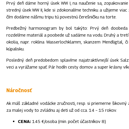
Prvý deň dáme horný úsek WW I, na naučenie sa, zopakovanie 
stredný úsek WW II, kde si zdokonalíme techniku a užijeme viac 
čím dodáme nášmu tripu tú povestnú čerešničku na torte.
Predbežný harmonogram by bol takýto: Prvý deň doobeda 
rozdelíme materiál a poobede už sadáme na vodu. Druhý a tretí
okolia, napr. roklina Wasserlochklamm, skanzem Mendligtal, 
kúpalisku.
Posledný deň predobedom splavíme najatraktívnejší úsek Sal
veci a vyrážame spať. Pár hodín cesty domov a super krásny ví
Náročnosť
Ak máš základné vodácke zručnosti, resp. si priemerne šikovný a
za malej vody to zvládnu aj deti už od cca. 14 – 15 rokov.
CENA:
145 €/osoba (min. počet účastníkov 8)