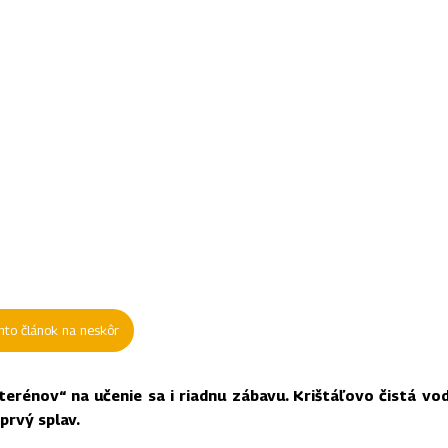
ento článok na neskôr
erénov“ na učenie sa i riadnu zábavu. Krištáľovo čistá vod
prvý splav.