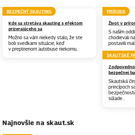
BEZPEČNÝ SKAUTING
PRÍRODA
Kde sa stretáva skauting s efektom
Život v príro
prizerajúceho sa
S naším odd
Možno sa vám niekedy stalo, že ste
chodievali n
boli svedkami situácie, keď
postavili mal
v preplnenom autobuse niekomu...
SKAUTSKÉ P
Zodpovednos
bezpečnej bu
Skautská čin
princípoch so
bezpečnosti 
súlade...
Najnovšie na skaut.sk