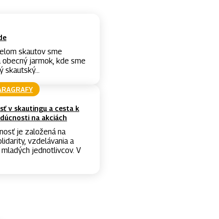
de
ielom skautov sme
a obecný jarmok, kde sme
ý skautský...
ARAGRAFY
ť v skautingu a cesta k
dúcnosti na akciách
nosť je založená na
lidarity, vzdelávania a
mladých jednotlivcov. V