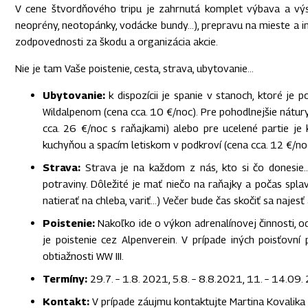
V cene štvordňového tripu je zahrnutá komplet výbava a výst
neoprény, neotopánky, vodácke bundy…), prepravu na mieste a inšt
zodpovednosti za škodu a organizácia akcie.
Nie je tam Vaše poistenie, cesta, strava, ubytovanie…
Ubytovanie:
k dispozícii je spanie v stanoch, ktoré je 
Wildalpenom (cena cca. 10 €/noc). Pre pohodlnejšie nátur
cca. 26 €/noc s raňajkami) alebo pre ucelené partie je
kuchyňou a spacím letiskom v podkroví (cena cca. 12 €/noc
Strava:
Strava je na každom z nás, kto si čo donesie… 
potraviny. Dôležité je mať niečo na raňajky a počas splav
natierať na chleba, variť…) Večer bude čas skočiť sa najesť
Poistenie:
Nakoľko ide o výkon adrenalínovej činnosti, od
je poistenie cez Alpenverein. V prípade iných poisťovn
obtiažnosti WW III.
Termíny:
29.7. – 1.8. 2021, 5.8. – 8.8.2021, 11. – 14.09.
Kontakt:
V prípade záujmu kontaktujte Martina Kovalika 