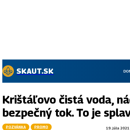
SKAUT.SK
DO
Krištáľovo čistá voda, n
bezpečný tok. To je splav
POZVÁNKA
PROMO
19. júla 2021