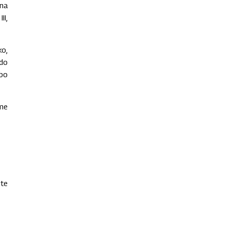
 na
II,
o,
 do
ebo
íme
ete