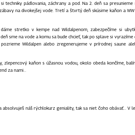
si techniky pádlovania, záchrany a pod. Na 2. deň sa presunieme
zábavy na divokejšej vode. Tretí a štvrtý deň skúsime kaňon a WW I
dáme stretko v kempe nad Wildalpenom, zabezpečíme si ubytk
 deň sme na vode a komu sa bude chcieť, tak po splave si vyrazíme
či pozrieme Wildalpen alebo zregenerujeme v prírodnej saune al
zy, zlepencový kaňon s úžasnou vodou, okolo obeda končíme, bal
kend za nami…
 absolvuješ náš rýchlokurz geniality, tak sa niet čoho obávať… V l