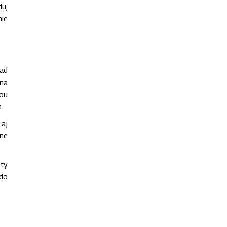
du,
nie
nad
ena
cou
.
 aj
tne
ity
 do