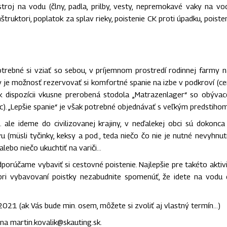
roj na vodu (člny, padla, prilby, vesty, nepremokavé vaky na vo
ruktori, poplatok za splav rieky, poistenie CK proti úpadku, poiste
potrebné si vziať so sebou, v príjemnom prostredí rodinnej farmy 
y je možnosť rezervovať si komfortné spanie na izbe v podkroví (c
 k dispozícii vkusne prerobená stodola „Matrazenlager“ so obýva
). „Lepšie spanie“ je však potrebné objednávať s veľkým predstihom
ale ideme do civilizovanej krajiny, v neďalekej obci sú dokonca
u (müsli tyčinky, keksy a pod., teda niečo čo nie je nutné nevyhnu
 alebo niečo ukuchtiť na variči…
porúčame vybaviť si cestovné poistenie. Najlepšie pre takéto aktiv
í pri vybavovaní poistky nezabudnite spomenúť, že idete na vodu
 2021 (ak Vás bude min. osem, môžete si zvoliť aj vlastný termín…)
na martin.kovalik@skauting.sk.