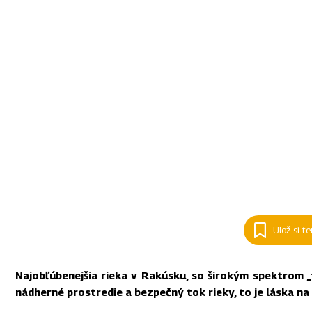
Ulož si t
Najobľúbenejšia rieka v Rakúsku, so širokým spektrom „t
nádherné prostredie a bezpečný tok rieky, to je láska na 