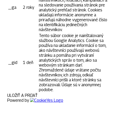
návštevníkoch, reláciách, kampaniach a
na sledovanie používania stránok pre
_ga
2 roky
analytický prehľad stránok. Cookies
ukladajú informácie anonymne a
priraďujú náhodne vygenerované číslo
na identifikáciu jedinečných
návštevníkov.
Tento súbor cookie je nainštalovaný
službou Google Analytics. Cookie sa
používa na ukladanie informácií o tom,
ako návštevníci používajú webovú
stránku a pomáha pri vytváraní
analytických správ o tom, ako sa
_gid
1 deň
webovým stránkam darí.
Zhromaždené údaje vrátane počtu
návštevníkov, ich zdroja, odkiaľ
návštevníci prišli a ktoré stránky sa
zobrazovali. Údaje sú v anonymnej
podobe.
ULOŽIŤ A PRIJAŤ
Powered by