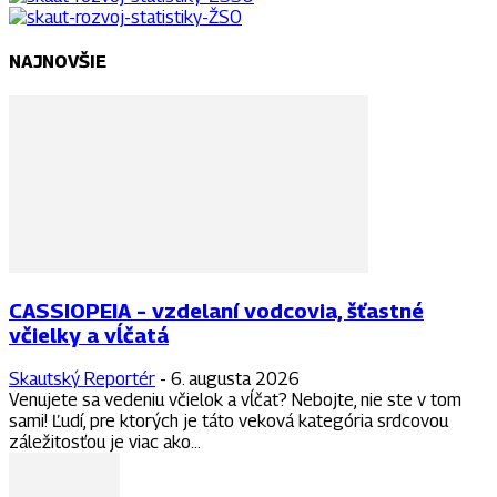
NAJNOVŠIE
CASSIOPEIA – vzdelaní vodcovia, šťastné
včielky a vĺčatá
Skautský Reportér
-
6. augusta 2026
Venujete sa vedeniu včielok a vĺčat? Nebojte, nie ste v tom
sami! Ľudí, pre ktorých je táto veková kategória srdcovou
záležitosťou je viac ako...