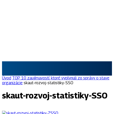
SKAUT.SK
Úvod
TOP 10 zaujímavostí, ktoré vyplynuli zo správy o stave
organizácie
skaut-rozvoj-statistiky-SSO
skaut-rozvoj-statistiky-SSO