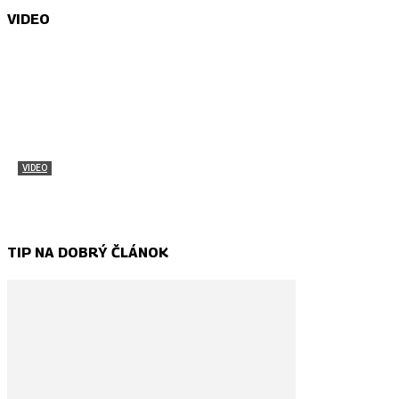
VIDEO
VIDEO
Pozri si atmosféru Stredoeurópskeho jambore
Samuel Štefan Mahút - Korbáčik
-
1. marca 2018
TIP NA DOBRÝ ČLÁNOK