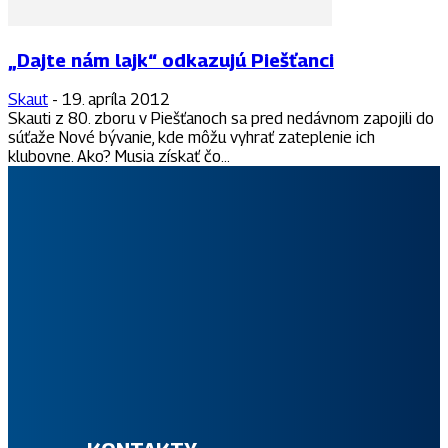
„Dajte nám lajk“ odkazujú Piešťanci
Skaut
-
19. apríla 2012
Skauti z 80. zboru v Piešťanoch sa pred nedávnom zapojili do
súťaže Nové bývanie, kde môžu vyhrať zateplenie ich
klubovne. Ako? Musia získať čo...
Slovenský skauting patrí medzi najväčšie výchovné organizácie
pre deti a mládež na Slovensku. Jeho možnosti a rastúci počet
členov sú potvrdením hodnotových základov s modernými a
príťažlivými formami kvalitného programu skautingu pre všetky
vekové kategórie.