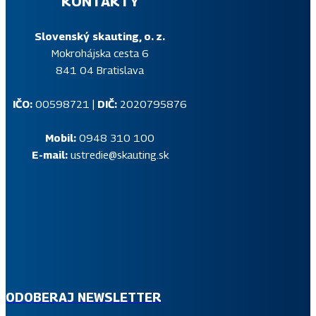
KONTAKTY
Slovenský skauting, o. z.
Mokrohájska cesta 6
841 04 Bratislava
IČO:
00598721 |
DIČ:
2020795876
Mobil:
0948 310 100
E-mail:
ustredie@skauting.sk
SKAUTSKÝ NEWSLETTER
Prihlás sa na odber pravidelného skautského informačného
newslettera, v ktorom ti budeme na tvoj e-mail posielať
aktuálne správy z diania v Slovenskom skauting.
ODOBERAJ NEWSLETTER