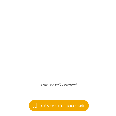
Foto: br. Veľký Medveď
Ulož si tento článok na neskôr