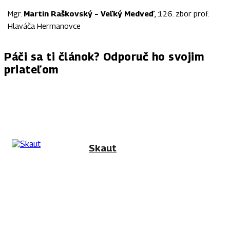
Mgr.
Martin Raškovský – Veľký Medveď
, 126. zbor prof.
Hlaváča Hermanovce
Páči sa ti článok? Odporuč ho svojim
priateľom
FACEBOOK
TWITTER
PINTEREST
WHAT
Skaut