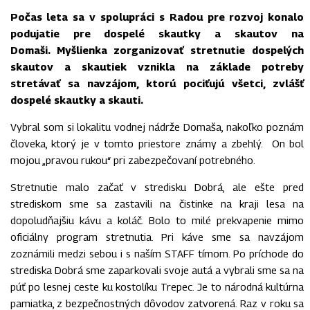
Počas leta sa v spolupráci s Radou pre rozvoj konalo
podujatie pre dospelé skautky a skautov na
Domaši. Myšlienka zorganizovať stretnutie dospelých
skautov a skautiek vznikla na základe potreby
stretávať sa navzájom, ktorú pociťujú všetci, zvlášť
dospelé skautky a skauti.
Vybral som si lokalitu vodnej nádrže Domaša, nakoľko poznám
človeka, ktorý je v tomto priestore známy a zbehlý. On bol
mojou „pravou rukou“ pri zabezpečovaní potrebného.
Stretnutie malo začať v stredisku Dobrá, ale ešte pred
strediskom sme sa zastavili na čistinke na kraji lesa na
dopoludňajšiu kávu a koláč. Bolo to milé prekvapenie mimo
oficiálny program stretnutia. Pri káve sme sa navzájom
zoznámili medzi sebou i s naším STAFF tímom. Po príchode do
strediska Dobrá sme zaparkovali svoje autá a vybrali sme sa na
púť po lesnej ceste ku kostolíku Trepec. Je to národná kultúrna
pamiatka, z bezpečnostných dôvodov zatvorená. Raz v roku sa