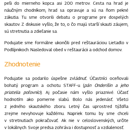
peši do mierneho kopca asi 200 metrov. Cesta na hrad je
náučným chodníkom, hrad sa opravuje a sú na ňom pekné
zákutia. Tu sme otvorili debatu o programe pre dospelých
skautov. Z diskusie vyšlo, že to, o čo majú starší skauti záujem,
sú stretnutia a zdieľanie sa.
Podujatie sme formálne ukončili pred reštauráciou Lietadlo v
Podlípnikoch. Nasledoval obed v reštaurácii a odchod domov.
Zhodnotenie
Podujatie sa podarilo úspešne zvládnuť. Účastníci oceňovali
bohatý program a ochotu STAFF-u (
pán Onderišin a jeho
priatelia poľovníci
). Aj počasie nám vyšlo priaznivé. Účasť
hodnotím ako pomerne slabú. Bolo nás jedenásť. Všetci
z jedného skautského zboru. Letný čas uprostred týždňa
zrejme nevyhovuje každému. Napriek tomu by sme chceli
v stretnutiach pokračovať. Ak nie v celoslovenských, určite
v lokálnych. Svoje predsa zohráva i dostupnosť a vzdialenosť.