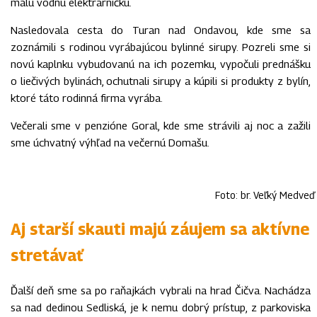
malú vodnú elektrárničku.
Nasledovala cesta do Turan nad Ondavou, kde sme sa
zoznámili s rodinou vyrábajúcou bylinné sirupy. Pozreli sme si
novú kaplnku vybudovanú na ich pozemku, vypočuli prednášku
o liečivých bylinách, ochutnali sirupy a kúpili si produkty z bylín,
ktoré táto rodinná firma vyrába.
Večerali sme v penzióne Goral, kde sme strávili aj noc a zažili
sme úchvatný výhľad na večernú Domašu.
Foto: br. Veľký Medveď
Aj starší skauti majú záujem sa aktívne
stretávať
Ďalší deň sme sa po raňajkách vybrali na hrad Čičva. Nachádza
sa nad dedinou Sedliská, je k nemu dobrý prístup, z parkoviska