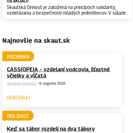
na akciách
Skautská činnosť je založená na princípoch solidarity,
vzdelávania a bezpečnosti mladých jednotlivcov. V súlade...
Najnovšie na skaut.sk
POZVÁNKA
CASSIOPEIA – vzdelaní vodcovia, šťastné
včielky a vĺčatá
Skautský Reportér
-
6. augusta 2026
ČÍTAŤ ĎALEJ
PRE ŽIVOT
Keď sa tábor rozdelí na dva tábory