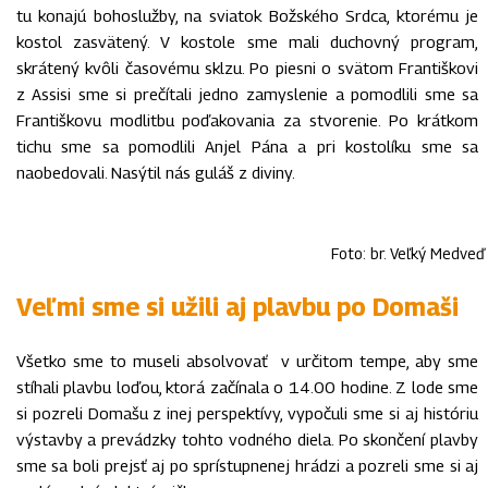
tu konajú bohoslužby, na sviatok Božského Srdca, ktorému je
kostol zasvätený. V kostole sme mali duchovný program,
skrátený kvôli časovému sklzu. Po piesni o svätom Františkovi
z Assisi sme si prečítali jedno zamyslenie a pomodlili sme sa
Františkovu modlitbu poďakovania za stvorenie. Po krátkom
tichu sme sa pomodlili Anjel Pána a pri kostolíku sme sa
naobedovali. Nasýtil nás guláš z diviny.
Foto: br. Veľký Medveď
Veľmi sme si užili aj plavbu po Domaši
Všetko sme to museli absolvovať v určitom tempe, aby sme
stíhali plavbu loďou, ktorá začínala o 14.00 hodine. Z lode sme
si pozreli Domašu z inej perspektívy, vypočuli sme si aj históriu
výstavby a prevádzky tohto vodného diela. Po skončení plavby
sme sa boli prejsť aj po sprístupnenej hrádzi a pozreli sme si aj