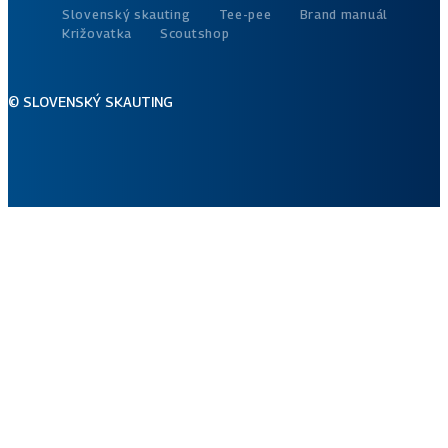
Slovenský skauting
Tee-pee
Brand manuál
Križovatka
Scoutshop
© SLOVENSKÝ SKAUTING