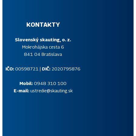
KONTAKTY
Slovenský skauting, o. z.
Mokrohájska cesta 6
841 04 Bratislava
IČO:
00598721 |
DIČ:
2020795876
Mobil:
0948 310 100
E-mail:
ustredie@skauting.sk
SKAUTSKÝ NEWSLETTER
Prihlás sa na odber pravidelného skautského informačného
newslettera, v ktorom ti budeme na tvoj e-mail posielať