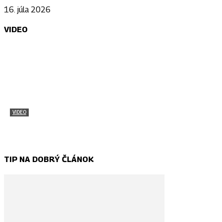
16. júla 2026
VIDEO
VIDEO
Pozri si atmosféru Stredoeurópskeho jambore
Samuel Štefan Mahút - Korbáčik
-
1. marca 2018
TIP NA DOBRÝ ČLÁNOK