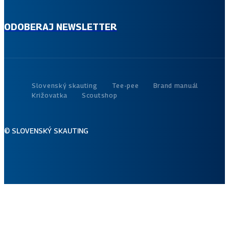
aktuálne správy z diania v Slovenskom skauting.
ODOBERAJ NEWSLETTER
Slovenský skauting
Tee-pee
Brand manuál
Križovatka
Scoutshop
© SLOVENSKÝ SKAUTING