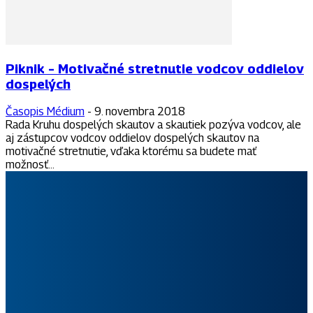
Piknik – Motivačné stretnutie vodcov oddielov
dospelých
Časopis Médium
-
9. novembra 2018
Rada Kruhu dospelých skautov a skautiek pozýva vodcov, ale
aj zástupcov vodcov oddielov dospelých skautov na
motivačné stretnutie, vďaka ktorému sa budete mať
možnosť...
Slovenský skauting patrí medzi najväčšie výchovné organizácie
pre deti a mládež na Slovensku. Jeho možnosti a rastúci počet
členov sú potvrdením hodnotových základov s modernými a
príťažlivými formami kvalitného programu skautingu pre všetky
vekové kategórie.