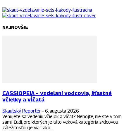
NAJNOVŠIE
CASSIOPEIA – vzdelaní vodcovia, šťastné
včielky a vĺčatá
Skautský Reportér
-
6. augusta 2026
Venujete sa vedeniu včielok a vĺčat? Nebojte, nie ste v tom
sami! Ľudí, pre ktorých je táto veková kategória srdcovou
záležitosťou je viac ako...