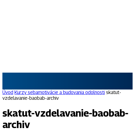
SKAUT.SK
Úvod
Kurzy sebamotivácie a budovania odolnosti
skatut-
vzdelavanie-baobab-archiv
skatut-vzdelavanie-baobab-
archiv