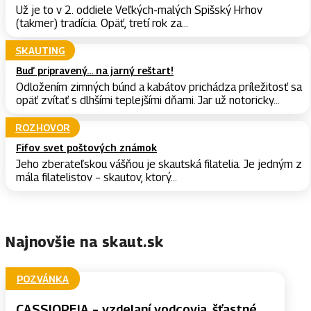
Už je to v 2. oddiele Veľkých-malých Spišský Hrhov
(takmer) tradícia. Opäť, tretí rok za...
SKAUTING
Buď pripravený… na jarný reštart!
Odložením zimných búnd a kabátov prichádza príležitosť sa
opäť zvítať s dlhšími teplejšími dňami. Jar už notoricky...
ROZHOVOR
Fifov svet poštových známok
Jeho zberateľskou vášňou je skautská filatelia. Je jedným z
mála filatelistov – skautov, ktorý...
Najnovšie na skaut.sk
POZVÁNKA
CASSIOPEIA – vzdelaní vodcovia, šťastné