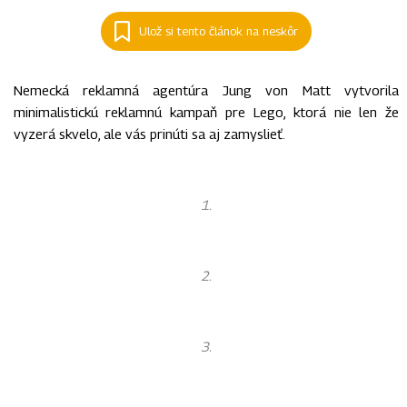
Ulož si tento článok na neskôr
Nemecká reklamná agentúra Jung von Matt vytvorila
minimalistickú reklamnú kampaň pre Lego, ktorá nie len že
vyzerá skvelo, ale vás prinúti sa aj zamyslieť.
1.
2.
3.