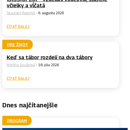
včielky a vĺčatá
Skautský Reportér
-
6. augusta 2026
ČÍTAŤ ĎALEJ
PRE ŽIVOT
Keď sa tábor rozdelí na dva tábory
Martina Suváková
-
18. júla 2026
ČÍTAŤ ĎALEJ
Dnes najčítanejšie
PROGRAM