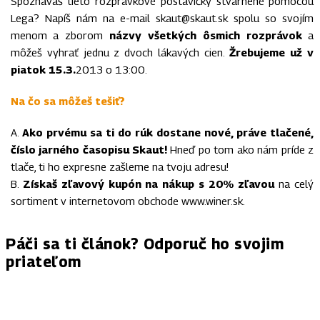
Spoznávaš tieto rozprávkové postavičky stvárnené pomocou
Lega? Napíš nám na e-mail skaut@skaut.sk spolu so svojím
menom a zborom
názvy všetkých ôsmich rozprávok
a
môžeš vyhrať jednu z dvoch lákavých cien.
Žrebujeme už v
piatok 15.3.
2013 o 13:00.
Na čo sa môžeš tešiť?
A.
Ako prvému sa ti do rúk dostane nové, práve tlačené,
číslo jarného časopisu Skaut!
Hneď po tom ako nám príde z
tlače, ti ho expresne zašleme na tvoju adresu!
B.
Získaš zľavový kupón na nákup s 20% zľavou
na celý
sortiment v internetovom obchode www.winer.sk.
Páči sa ti článok? Odporuč ho svojim
priateľom
FACEBOOK
TWITTER
PINTEREST
WHAT