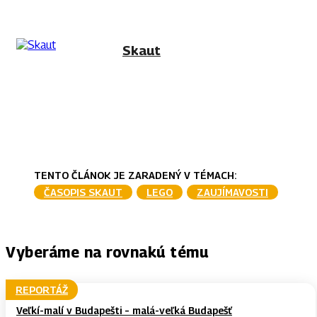
Skaut
TENTO ČLÁNOK JE ZARADENÝ V TÉMACH:
ČASOPIS SKAUT
LEGO
ZAUJÍMAVOSTI
Vyberáme na rovnakú tému
REPORTÁŽ
Veľkí-malí v Budapešti – malá-veľká Budapešť