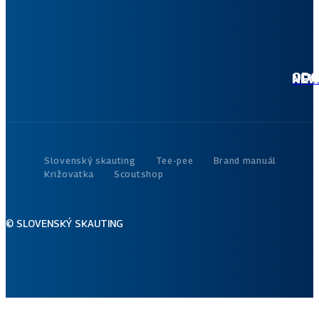
akt
dian
ODOBER
Slovenský skauting
Tee-pee
Brand manuál
Križovatka
Scoutshop
© SLOVENSKÝ SKAUTING