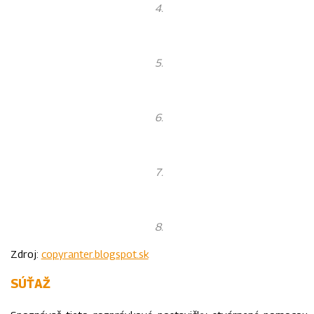
4.
5.
6.
7.
8.
Zdroj:
copyranter.blogspot.sk
SÚŤAŽ