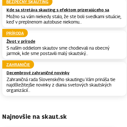
BEZPEČNÝ SKAUTING
Kde sa stretáva skauting s efektom prizerajúceho sa
Možno sa vám niekedy stalo, že ste boli svedkami situácie,
keď v preplnenom autobuse niekomu...
PRÍRODA
Život v prírode
S naším oddielom skautov sme chodievali na obecný
jarmok, kde sme postavili malý skautský...
ZAHRANIČIE
Decembrové zahraničné novinky
Zahraničná rada Slovenského skautingu Vám prináša tie
najdôležitejšie novinky z diania svetových skautských
organizácií...
Najnovšie na skaut.sk