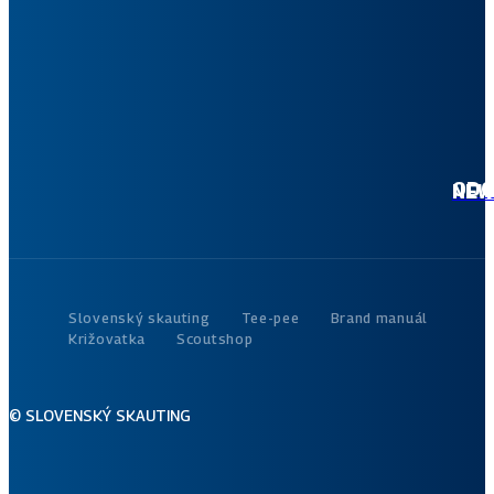
ne
ktoro
tvoj 
akt
dian
ODOBER
Slovenský skauting
Tee-pee
Brand manuál
Križovatka
Scoutshop
© SLOVENSKÝ SKAUTING