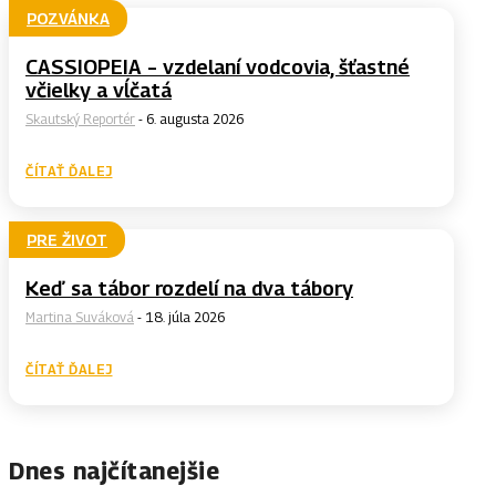
POZVÁNKA
CASSIOPEIA – vzdelaní vodcovia, šťastné
včielky a vĺčatá
Skautský Reportér
-
6. augusta 2026
ČÍTAŤ ĎALEJ
PRE ŽIVOT
Keď sa tábor rozdelí na dva tábory
Martina Suváková
-
18. júla 2026
ČÍTAŤ ĎALEJ
Dnes najčítanejšie