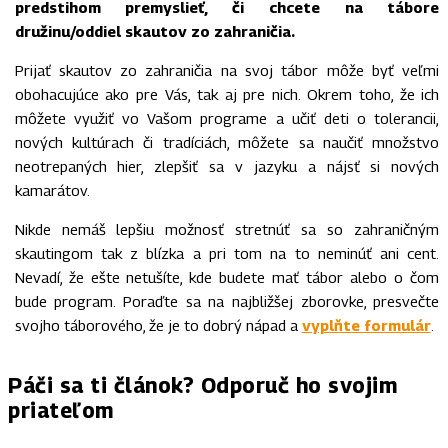
predstihom premyslieť, či chcete na tábore
družinu/oddiel skautov zo
zahraničia.
Prijať skautov zo zahraničia na svoj tábor môže byť veľmi
obohacujúce ako pre Vás, tak aj pre nich. Okrem toho, že ich
môžete využiť vo Vašom programe a učiť deti o tolerancii,
nových kultúrach či tradíciách, môžete sa naučiť množstvo
neotrepaných hier, zlepšiť sa v jazyku a nájsť si nových
kamarátov.
Nikde nemáš lepšiu možnosť stretnúť sa so zahraničným
skautingom tak z blízka a pri tom na to neminúť ani cent.
Nevadí, že ešte netušíte, kde budete mať tábor alebo o čom
bude program. Poraďte sa na najbližšej zborovke, presvečte
svojho táborového, že je to dobrý nápad a
vyplňte formulár
.
Páči sa ti článok? Odporuč ho svojim
priateľom