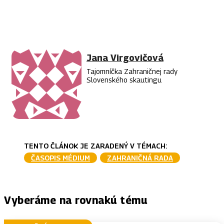
FACEBOOK
TWITTER
PINTEREST
WHAT
Jana Virgovičová
Tajomníčka Zahraničnej rady
Slovenského skautingu
TENTO ČLÁNOK JE ZARADENÝ V TÉMACH:
ČASOPIS MÉDIUM
ZAHRANIČNÁ RADA
Vyberáme na rovnakú tému