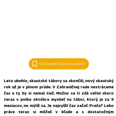
Ulož si tento článok na neskôr
Leto ubehlo, skautské tábory sa skončili, nový skautský
rok už je v plnom prúde. V Zahraničnej rade nestrácame
čas a ty by si nemal tiež. Možno sa ti zdá veľmi skoro
teraz v polke októbra myslieť na tábor, ktorý je za 9
mesiacov, no mýliš sa. Je najvyšší čas začať. Prečo? Lebo
práve teraz si môžeš v kľude a s dostatočným