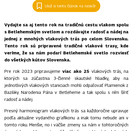
Ulož si tento článok na neskôr
Vydajte sa aj tento rok na tradičnú cestu vlakom spolu
s Betlehemským svetlom a rozdávajte radosť a nádej na
jednej z mnohých vlakových trás po celom Slovensku.
Tento rok sú pripravené tradičné vlakové trasy, kde
veríme, že sa nám podarí Betlehemské svetlo rozviesť
do všetkých kútov Slovenska.
Pre rok 2023 pripravujeme
viac ako 25
vlakových trás, na
ktorých sa zúčastnia 3-členné skautské hliadky, aby na
jednotlivých vlakových staniciach mohli odpaľovať Plamienok z
Baziliky Narodenia Pána v Betleheme a tak spolu s ním šíriť
radosť a nádej.
Presný harmonogram vlakových trás sa každoročne upravuje
podľa aktuálne vydaného grafikonu a inak tomu nebude ani v
tomto roku. Menšie, no i väčšie zmeny sa nám v tohtoročných