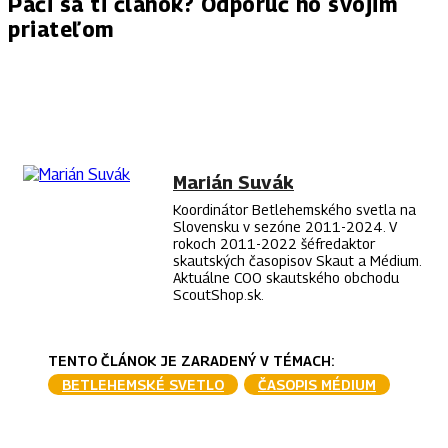
Páči sa ti článok? Odporuč ho svojim
priateľom
FACEBOOK
TWITTER
PINTEREST
WHAT
Marián Suvák
Koordinátor Betlehemského svetla na
Slovensku v sezóne 2011-2024. V
rokoch 2011-2022 šéfredaktor
skautských časopisov Skaut a Médium.
Aktuálne COO skautského obchodu
ScoutShop.sk.
TENTO ČLÁNOK JE ZARADENÝ V TÉMACH:
BETLEHEMSKÉ SVETLO
ČASOPIS MÉDIUM