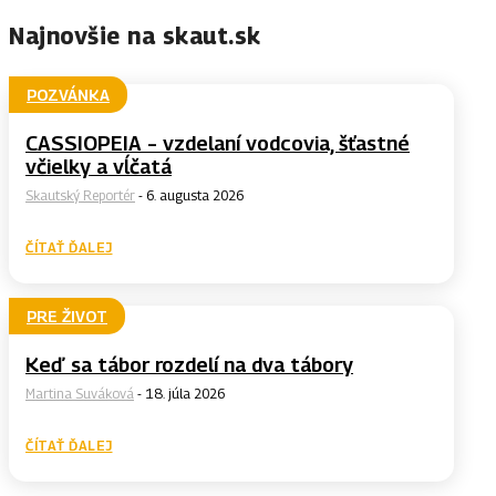
Najnovšie na skaut.sk
POZVÁNKA
CASSIOPEIA – vzdelaní vodcovia, šťastné
včielky a vĺčatá
Skautský Reportér
-
6. augusta 2026
ČÍTAŤ ĎALEJ
PRE ŽIVOT
Keď sa tábor rozdelí na dva tábory
Martina Suváková
-
18. júla 2026
ČÍTAŤ ĎALEJ