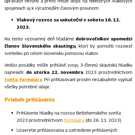
úpravách nevyhli a preto môže dôjsť na niektorých vlakových
spojeniach aj k výraznejším časovým posunom.
Vlakový rozvoz sa uskutoční v sobotu 16. 12.
2023.
Na tento významný deň hľadáme
dobrovoľníkov spomedzi
členov Slovenského skautingu
, ktorí by pomohli rozviesť
svetielko po celom slovensku pomocou vlakov.
Vedúci posádky môže prihlásiť svoju 3-člennú skautskú hliadku
najneskôr
do utorka 22. novembra
2023 prostredníctvom
tohto formulára
. Pri prihlasovaní prosím nezabudnite vypísať
všetky potrebné údaje.
Priebeh prihlásenia
Prihlásenie hliadky na rozvoz Betlehemského svetla
2023 prostredníctvom
formulára
(do 26. 11. 2023)
Uzavretie prihlasovania a zatriedenie prihlásených