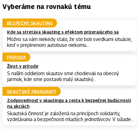
Vyberáme na rovnakú tému
BEZPEČNÝ SKAUTING
Kde sa stretáva skauting s efektom prizerajúceho sa
Možno sa vám niekedy stalo, že ste boli svedkami situácie,
keď v preplnenom autobuse niekomu...
PRÍRODA
Život v prírode
S naším oddielom skautov sme chodievali na obecný
jarmok, kde sme postavili malý skautský...
SKAUTSKÉ PARAGRAFY
Zodpovednosť v skautingu a cesta k bezpečnej budúcnosti
na akciách
Skautská činnosť je založená na princípoch solidarity,
vzdelávania a bezpečnosti mladých jednotlivcov. V súlade...