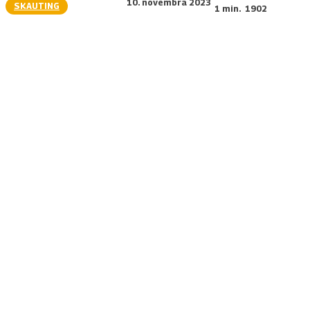
10. novembra 2023
SKAUTING
1
min.
1902