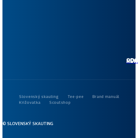
i
ne
ktoro
tvoj 
akt
dian
ODOBER
Slovenský skauting
Tee-pee
Brand manuál
Križovatka
Scoutshop
© SLOVENSKÝ SKAUTING