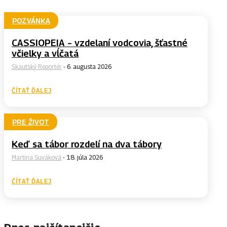
POZVÁNKA
CASSIOPEIA – vzdelaní vodcovia, šťastné
včielky a vĺčatá
Skautský Reportér
-
6. augusta 2026
ČÍTAŤ ĎALEJ
PRE ŽIVOT
Keď sa tábor rozdelí na dva tábory
Martina Suváková
-
18. júla 2026
ČÍTAŤ ĎALEJ