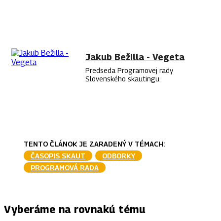
FACEBOOK
TWITTER
PINTEREST
WHAT
Jakub Bežilla - Vegeta
Predseda Programovej rady
Slovenského skautingu.
TENTO ČLÁNOK JE ZARADENÝ V TÉMACH:
ČASOPIS SKAUT
ODBORKY
PROGRAMOVÁ RADA
Vyberáme na rovnakú tému