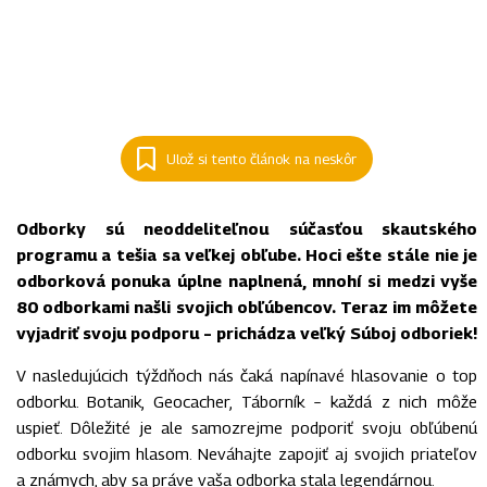
Ulož si tento článok na neskôr
Odborky sú neoddeliteľnou súčasťou skautského
programu a tešia sa veľkej obľube. Hoci ešte stále nie je
odborková ponuka úplne naplnená, mnohí si medzi vyše
80 odborkami našli svojich obľúbencov. Teraz im môžete
vyjadriť svoju podporu – prichádza veľký Súboj odboriek!
V nasledujúcich týždňoch nás čaká napínavé hlasovanie o top
odborku. Botanik, Geocacher, Táborník – každá z nich môže
uspieť. Dôležité je ale samozrejme podporiť svoju obľúbenú
odborku svojim hlasom. Neváhajte zapojiť aj svojich priateľov
a známych, aby sa práve vaša odborka stala legendárnou.