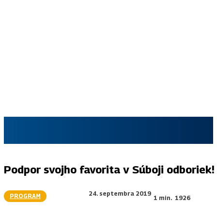
SKAUT.SK
Podpor svojho favorita v Súboji odboriek!
24. septembra 2019
PROGRAM
1
min.
1926