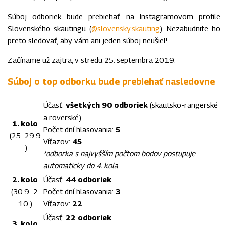
Súboj odboriek bude prebiehať na Instagramovom profile
Slovenského skautingu (
@slovensky.skauting
). Nezabudnite ho
preto sledovať, aby vám ani jeden súboj neušiel!
Začíname už zajtra, v stredu 25. septembra 2019.
Súboj o top odborku bude prebiehať nasledovne
Účasť:
všetkých 90 odboriek
(skautsko-rangerské
a roverské)
1. kolo
Počet dní hlasovania:
5
(25.-29.9
Víťazov:
45
.)
*odborka s najvyšším počtom bodov postupuje
automaticky do 4. kola
2. kolo
Účasť:
44 odboriek
(30.9.-2.
Počet dní hlasovania:
3
10.)
Víťazov:
22
Účasť:
22 odboriek
3. kolo