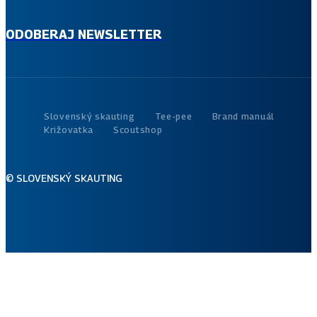
aktuálne správy z diania v Slovenskom skauting.
ODOBERAJ NEWSLETTER
Slovenský skauting
Tee-pee
Brand manuál
Križovatka
Scoutshop
© SLOVENSKÝ SKAUTING