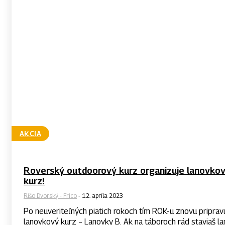
AKCIA
Roverský outdoorový kurz organizuje lanovko
kurz!
Rišo Dvorský - Frico
-
12. apríla 2023
Po neuveriteľných piatich rokoch tím ROK-u znovu priprav
lanovkový kurz – Lanovky B. Ak na táboroch rád staviaš l