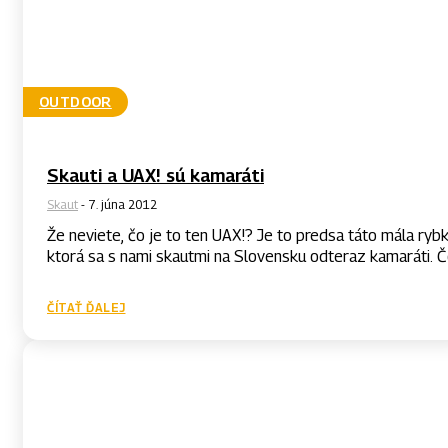
OUTDOOR
Skauti a UAX! sú kamaráti
Skaut
-
7. júna 2012
Že neviete, čo je to ten UAX!? Je to predsa táto mála rybk
ktorá sa s nami skautmi
ČÍTAŤ ĎALEJ