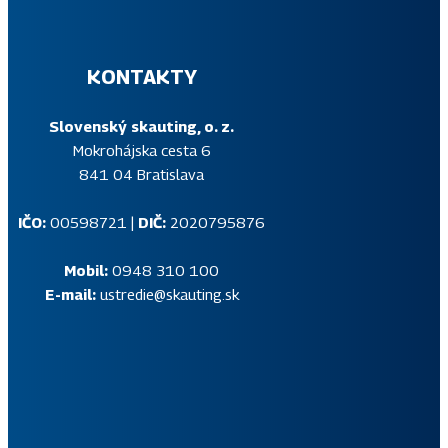
KONTAKTY
Slovenský skauting, o. z.
Mokrohájska cesta 6
841 04 Bratislava
IČO:
00598721 |
DIČ:
2020795876
Mobil:
0948 310 100
E-mail:
ustredie@skauting.sk
SKAUTSKÝ NEWSLETTER
Prihlás sa na odber pravidelného skautského informačného
newslettera, v ktorom ti budeme na tvoj e-mail posielať