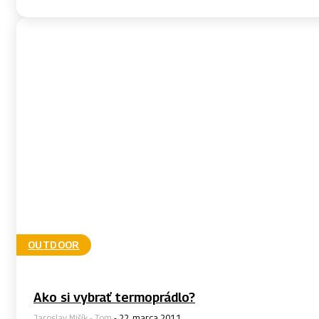
OUTDOOR
Ako si vybrať termoprádlo?
Jaroslav Mišík - Tom
-
22. marca 2011