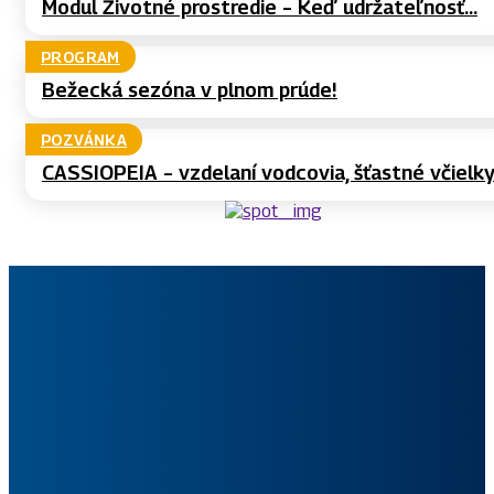
Modul Životné prostredie – Keď udržateľnosť...
PROGRAM
Bežecká sezóna v plnom prúde!
POZVÁNKA
CASSIOPEIA – vzdelaní vodcovia, šťastné včielky.
Slovenský skauting patrí medzi najväčšie výchovné organizácie
pre deti a mládež na Slovensku. Jeho možnosti a rastúci počet
členov sú potvrdením hodnotových základov s modernými a
príťažlivými formami kvalitného programu skautingu pre všetky
vekové kategórie.