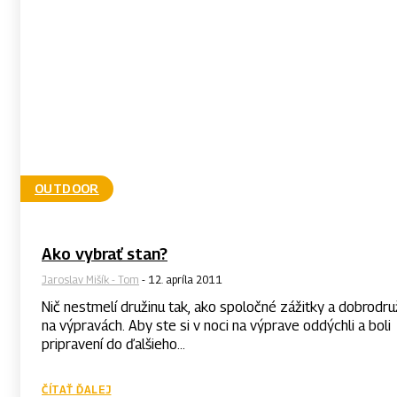
OUTDOOR
Ako vybrať stan?
Jaroslav Mišík - Tom
-
12. apríla 2011
Nič nestmelí družinu tak, ako spoločné zážitky a dobrodr
na výpravách. Aby ste si v noci na výprave oddýchli a boli
pripravení do ďalšieho...
ČÍTAŤ ĎALEJ