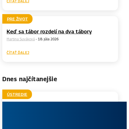
ČÍTAŤ ĎALEJ
PRE ŽIVOT
Keď sa tábor rozdelí na dva tábory
Martina Suváková
-
18. júla 2026
ČÍTAŤ ĎALEJ
Dnes najčítanejšie
ÚSTREDIE
Granty na podporu zborov a oddielov v roku
2026
Ústredie
-
13. júla 2026
Slo