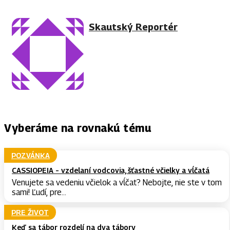
Skautský Reportér
Vyberáme na rovnakú tému
POZVÁNKA
CASSIOPEIA – vzdelaní vodcovia, šťastné včielky a vĺčatá
Venujete sa vedeniu včielok a vĺčat? Nebojte, nie ste v tom
sami! Ľudí, pre...
PRE ŽIVOT
Keď sa tábor rozdelí na dva tábory