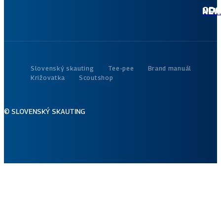
ODOBER
Slovenský skauting
Tee-pee
Brand manuál
Križovatka
Scoutshop
© SLOVENSKÝ SKAUTING