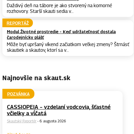
Daždivý deň na tábore je ako stvorený na komorné
rozhovory. Starší skauti sedia v...
REPORTÁŽ
Modul Životné prostredie – Keď udržateľnosť dostala
čarodejnícky plášť
Môže byť upršaný víkend začiatkom veľkej zmeny? Štrnásť
skautiek a skautov, ktorí sa v...
Najnovšie na skaut.sk
POZVÁNKA
CASSIOPEIA – vzdelaní vodcovia, šťastné
včielky a vĺčatá
Skautský Reportér
-
6. augusta 2026