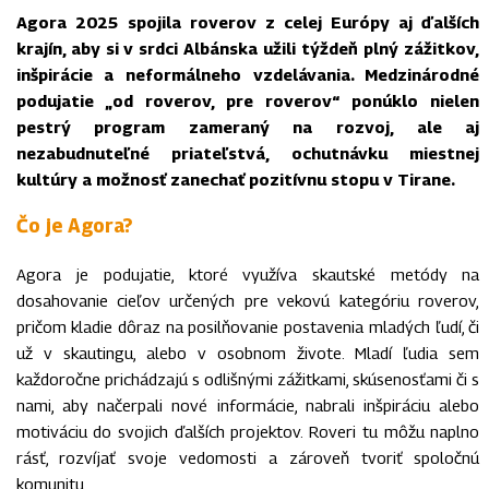
Agora 2025 spojila roverov z celej Európy aj ďalších
krajín, aby si v srdci Albánska užili týždeň plný zážitkov,
inšpirácie a neformálneho vzdelávania. Medzinárodné
podujatie „od roverov, pre roverov“ ponúklo nielen
pestrý program zameraný na rozvoj, ale aj
nezabudnuteľné priateľstvá, ochutnávku miestnej
kultúry a možnosť zanechať pozitívnu stopu v Tirane.
Čo je Agora?
Agora je podujatie, ktoré využíva skautské metódy na
dosahovanie cieľov určených pre vekovú kategóriu roverov,
pričom kladie dôraz na posilňovanie postavenia mladých ľudí, či
už v skautingu, alebo v osobnom živote. Mladí ľudia sem
každoročne prichádzajú s odlišnými zážitkami, skúsenosťami či s
nami, aby načerpali nové informácie, nabrali inšpiráciu alebo
motiváciu do svojich ďalších projektov. Roveri tu môžu naplno
rásť, rozvíjať svoje vedomosti a zároveň tvoriť spoločnú
komunitu.