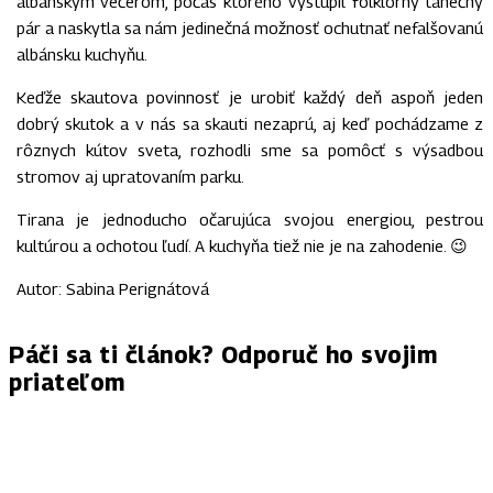
albánskym večerom, počas ktorého vystúpil folklórny tanečný
pár a naskytla sa nám jedinečná možnosť ochutnať nefalšovanú
albánsku kuchyňu.
Keďže skautova povinnosť je urobiť každý deň aspoň jeden
dobrý skutok a v nás sa skauti nezaprú, aj keď pochádzame z
rôznych kútov sveta, rozhodli sme sa pomôcť s výsadbou
stromov aj upratovaním parku.
Tirana je jednoducho očarujúca svojou energiou, pestrou
kultúrou a ochotou ľudí. A kuchyňa tiež nie je na zahodenie. 😉
Autor: Sabina Perignátová
Páči sa ti článok? Odporuč ho svojim
priateľom
FACEBOOK
TWITTER
PINTEREST
WHAT