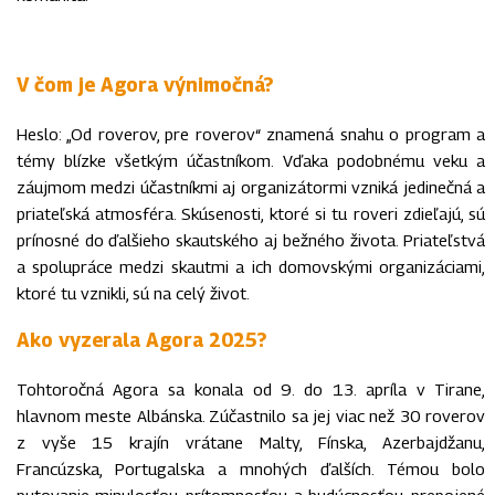
V čom je Agora výnimočná?
Heslo: „Od roverov, pre roverov“ znamená snahu o program a
témy blízke všetkým účastníkom. Vďaka podobnému veku a
záujmom medzi účastníkmi aj organizátormi vzniká jedinečná a
priateľská atmosféra. Skúsenosti, ktoré si tu roveri zdieľajú, sú
prínosné do ďalšieho skautského aj bežného života. Priateľstvá
a spolupráce medzi skautmi a ich domovskými organizáciami,
ktoré tu vznikli, sú na celý život.
Ako vyzerala Agora 2025?
Tohtoročná Agora sa konala od 9. do 13. apríla v Tirane,
hlavnom meste Albánska. Zúčastnilo sa jej viac než 30 roverov
z vyše 15 krajín vrátane Malty, Fínska, Azerbajdžanu,
Francúzska, Portugalska a mnohých ďalších. Témou bolo
putovanie minulosťou, prítomnosťou a budúcnosťou, prepojené