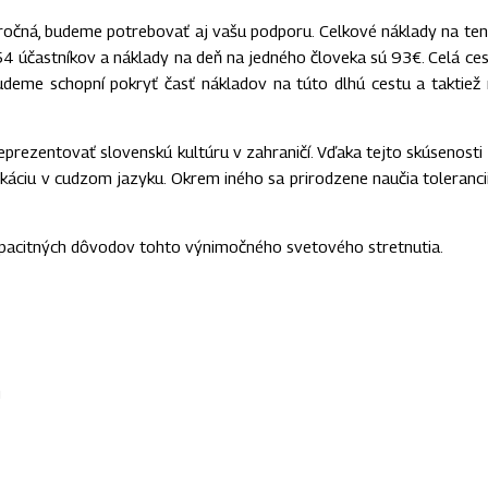
ročná, budeme potrebovať aj vašu podporu. Celkové náklady na te
4 účastníkov a náklady na deň na jedného človeka sú 93€. Celá ce
deme schopní pokryť časť nákladov na túto dlhú cestu a taktiež
reprezentovať slovenskú kultúru v zahraničí. Vďaka tejto skúsenosti
káciu v cudzom jazyku. Okrem iného sa prirodzene naučia toleranci
kapacitných dôvodov tohto výnimočného svetového stretnutia.
m
SAPP