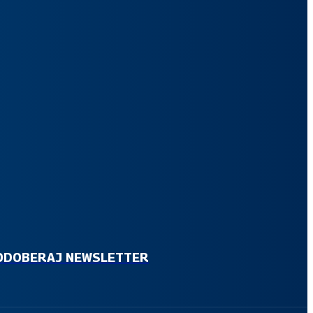
SKAUTSKÝ NEWSLETTER
rihlás sa na odber pravidelného skautského informačného
ewslettera, v ktorom ti budeme na tvoj e-mail posielať aktuálne
právy z diania v Slovenskom skauting.
ODOBERAJ NEWSLETTER