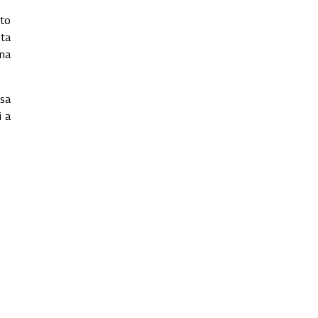
nto
sta
 na
 sa
i a