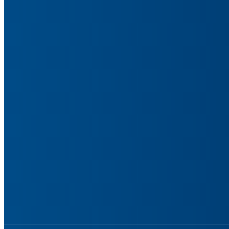
Slovenský skauting patrí medzi najväčšie výchovné organizácie pr
a rastúci počet členov sú potvrdením hodnotových základov s mod
programu skautingu pre všetky vekové kategórie.