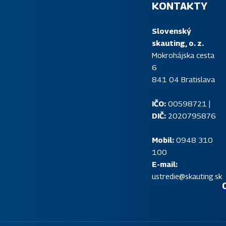
KONTAKTY
Slovenský
skauting, o. z.
Mokrohájska cesta
6
841 04 Bratislava
IČO:
00598721 |
DIČ:
2020795876
Mobil:
0948 310
P
e deti a mládež na Slovensku. Jeho možnosti
100
n
ernými a príťažlivými formami kvalitného
E-mail:
s
ustredie@skauting.sk