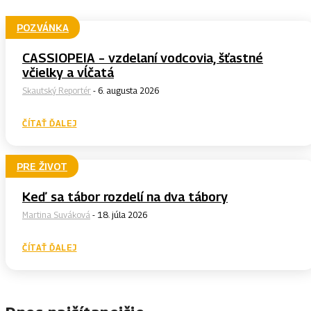
POZVÁNKA
CASSIOPEIA – vzdelaní vodcovia, šťastné
včielky a vĺčatá
Skautský Reportér
-
6. augusta 2026
ČÍTAŤ ĎALEJ
PRE ŽIVOT
Keď sa tábor rozdelí na dva tábory
Martina Suváková
-
18. júla 2026
ČÍTAŤ ĎALEJ