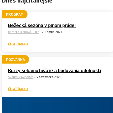
Dnes najčítanejšie
PROGRAM
Bežecká sezóna v plnom prúde!
Barbora Blahová - Lula
-
29. apríla 2021
ČÍTAŤ ĎALEJ
POZVÁNKA
Kurzy sebamotivácie a budovania odolnosti
Skautský Reportér
-
8. septembra 2025
ČÍTAŤ ĎALEJ