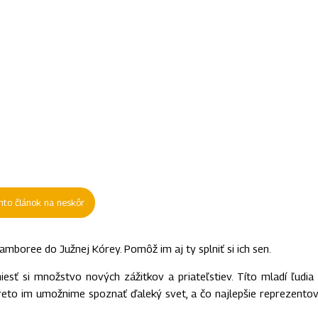
ento článok na neskôr
amboree do Južnej Kórey. Pomôž im aj ty splniť si ich sen.
esť si množstvo nových zážitkov a priateľstiev. Títo mladí ľudia
Preto im umožnime spoznať ďaleký svet, a čo najlepšie reprezento