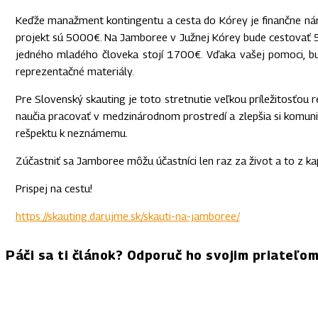
Keďže manažment kontingentu a cesta do Kórey je finančne ná
projekt sú 5000€. Na Jamboree v Južnej Kórey bude cestovať 5
jedného mladého človeka stojí 1700€. Vďaka vašej pomoci, bu
reprezentačné materiály.
Pre Slovenský skauting je toto stretnutie veľkou príležitosťou 
naučia pracovať v medzinárodnom prostredí a zlepšia si komuni
rešpektu k neznámemu.
Zúčastniť sa Jamboree môžu účastníci len raz za život a to z 
Prispej na cestu!
https://skauting.darujme.sk/skauti-na-jamboree/
Páči sa ti článok? Odporuč ho svojim priateľo
FACEBOOK
TWITTER
PINTEREST
WHAT