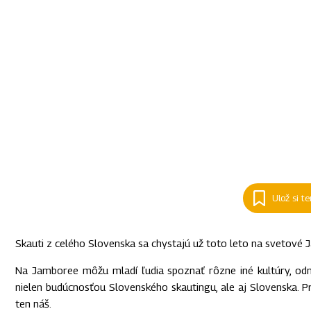
Ulož si t
Skauti z celého Slovenska sa chystajú už toto leto na svetové J
Na Jamboree môžu mladí ľudia spoznať rôzne iné kultúry, odni
nielen budúcnosťou Slovenského skautingu, ale aj Slovenska. 
ten náš.