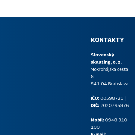
KONTAKTY
Slovenský
skauting, o. z.
Mokrohájska cesta
6
841 04 Bratislava
IČO:
00598721 |
DIČ:
2020795876
Mobil:
0948 310
P
e deti a mládež na Slovensku. Jeho možnosti
100
n
ernými a príťažlivými formami kvalitného
E-mail: