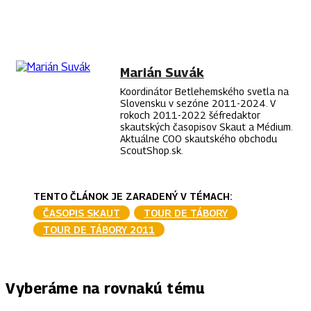
FACEBOOK
TWITTER
PINTEREST
WHAT
Marián Suvák
Koordinátor Betlehemského svetla na
Slovensku v sezóne 2011-2024. V
rokoch 2011-2022 šéfredaktor
skautských časopisov Skaut a Médium.
Aktuálne COO skautského obchodu
ScoutShop.sk.
TENTO ČLÁNOK JE ZARADENÝ V TÉMACH:
ČASOPIS SKAUT
TOUR DE TÁBORY
TOUR DE TÁBORY 2011
Vyberáme na rovnakú tému