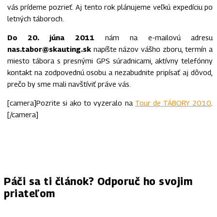
vás prídeme pozrieť. Aj tento rok plánujeme veľkú expedíciu po
letných táboroch.
Do 20. júna 2011
nám na e-mailovú adresu
nas.tabor@skauting.sk
napíšte názov vášho zboru, termín a
miesto tábora s presnými GPS súradnicami, aktívny telefónny
kontakt na zodpovednú osobu a nezabudnite pripísať aj dôvod,
prečo by sme mali navštíviť práve vás.
[camera]Pozrite si ako to vyzeralo na
Tour de TÁBORY 2010
.
[/camera]
Páči sa ti článok? Odporuč ho svojim
priateľom