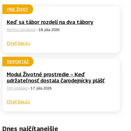
PRE ŽIVOT
Keď sa tábor rozdelí na dva tábory
Martina Suváková
-
18. júla 2026
ČÍTAŤ ĎALEJ
REPORTÁŽ
Modul Životné prostredie – Keď
udržateľnosť dostala čarodejnícky plášť
Tím Globálko
-
17. júla 2026
ČÍTAŤ ĎALEJ
Dnes najčítanejšie