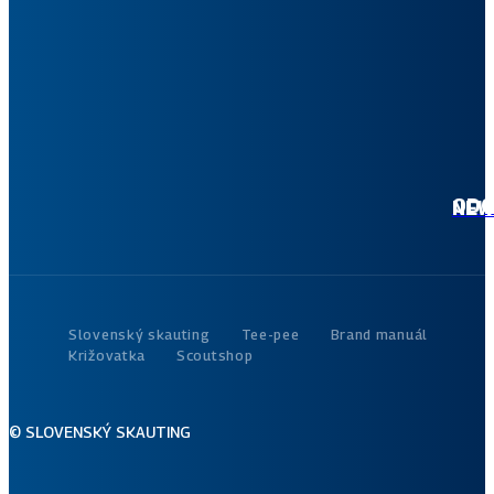
i
ne
ktoro
tvoj 
akt
dian
ODOBER
Slovenský skauting
Tee-pee
Brand manuál
Križovatka
Scoutshop
© SLOVENSKÝ SKAUTING