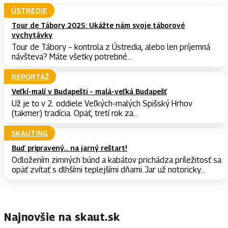
ÚSTREDIE
Tour de Tábory 2025: Ukážte nám svoje táborové
vychytávky
Tour de Tábory – kontrola z Ústredia, alebo len príjemná
návšteva? Máte všetky potrebné...
REPORTÁŽ
Veľkí-malí v Budapešti – malá-veľká Budapešť
Už je to v 2. oddiele Veľkých-malých Spišský Hrhov
(takmer) tradícia. Opäť, tretí rok za...
SKAUTING
Buď pripravený… na jarný reštart!
Odložením zimných búnd a kabátov prichádza príležitosť sa
opäť zvítať s dlhšími teplejšími dňami. Jar už notoricky...
Najnovšie na skaut.sk