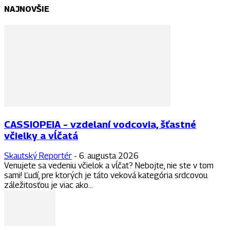
NAJNOVŠIE
CASSIOPEIA – vzdelaní vodcovia, šťastné
včielky a vĺčatá
Skautský Reportér
-
6. augusta 2026
Venujete sa vedeniu včielok a vĺčat? Nebojte, nie ste v tom
sami! Ľudí, pre ktorých je táto veková kategória srdcovou
záležitosťou je viac ako...