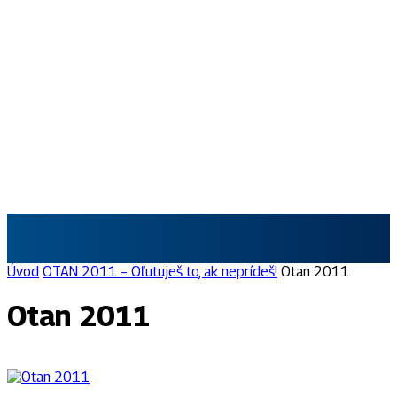
SKAUT.SK
Úvod
OTAN 2011 – Oľutuješ to, ak neprídeš!
Otan 2011
Otan 2011