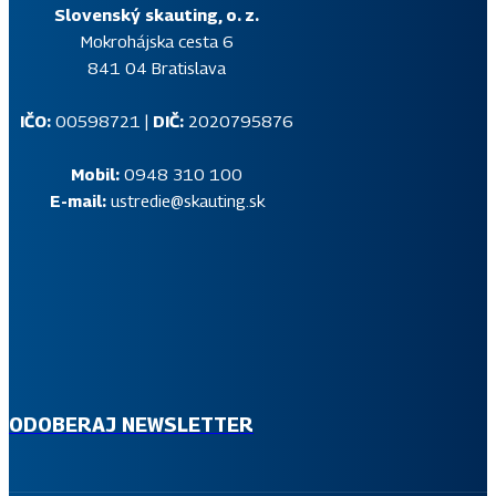
Slovenský skauting, o. z.
Mokrohájska cesta 6
841 04 Bratislava
IČO:
00598721 |
DIČ:
2020795876
Mobil:
0948 310 100
E-mail:
ustredie@skauting.sk
SKAUTSKÝ NEWSLETTER
Prihlás sa na odber pravidelného skautského informačného
newslettera, v ktorom ti budeme na tvoj e-mail posielať
aktuálne správy z diania v Slovenskom skauting.
ODOBERAJ NEWSLETTER