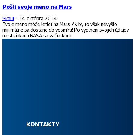
Pošli svoje meno na Mars
Skaut
-
14. októbra 2014
Tvoje meno môže letieť na Mars. Ak by to však nevyšlo,
minimálne sa dostane do vesmíru! Po vyplnení svojich údajov
na stránkach NASA sa začiatkom...
Slovenský skauting patrí medzi najväčšie výchovné organizácie
pre deti a mládež na Slovensku. Jeho možnosti a rastúci počet
členov sú potvrdením hodnotových základov s modernými a
príťažlivými formami kvalitného programu skautingu pre všetky
vekové kategórie.
KONTAKTY