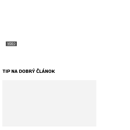
VIDEO
Pozri si atmosféru Stredoeurópskeho jambore
Samuel Štefan Mahút - Korbáčik
-
1. marca 2018
TIP NA DOBRÝ ČLÁNOK