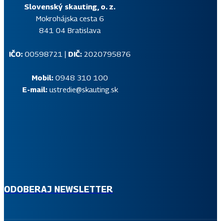
Slovenský skauting, o. z.
Mokrohájska cesta 6
841 04 Bratislava
IČO:
00598721 |
DIČ:
2020795876
Mobil:
0948 310 100
E-mail:
ustredie@skauting.sk
SKAUTSKÝ NEWSLETTER
Prihlás sa na odber pravidelného skautského informačného
newslettera, v ktorom ti budeme na tvoj e-mail posielať
aktuálne správy z diania v Slovenskom skauting.
ODOBERAJ NEWSLETTER