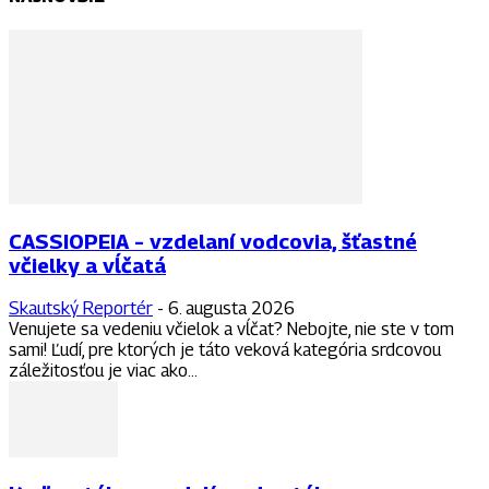
CASSIOPEIA – vzdelaní vodcovia, šťastné
včielky a vĺčatá
Skautský Reportér
-
6. augusta 2026
Venujete sa vedeniu včielok a vĺčat? Nebojte, nie ste v tom
sami! Ľudí, pre ktorých je táto veková kategória srdcovou
záležitosťou je viac ako...