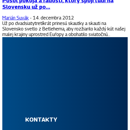
Posol pokoja a radosti, ktorý spojí ľudí na
Slovensku už po...
Marián Suvák
-
14. decembra 2012
Už po dvadsiatytretíkrát prinesú skautky a skauti na
Slovensko svetlo z Betlehema, aby rozžiarilo každý kút našej
malej krajiny uprostred Euŕopy a obohatilo sviatočnú...
Slovenský skauting patrí medzi najväčšie výchovné organizácie
pre deti a mládež na Slovensku. Jeho možnosti a rastúci počet
členov sú potvrdením hodnotových základov s modernými a
príťažlivými formami kvalitného programu skautingu pre všetky
vekové kategórie.
KONTAKTY