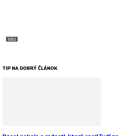
VIDEO
Pozri si atmosféru Stredoeurópskeho jambore
Samuel Štefan Mahút - Korbáčik
-
1. marca 2018
TIP NA DOBRÝ ČLÁNOK